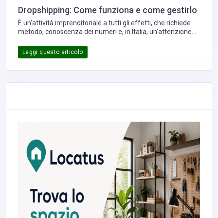
Dropshipping: Come funziona e come gestirlo
È un'attività imprenditoriale a tutti gli effetti, che richiede
metodo, conoscenza dei numeri e, in Italia, un'attenzione
particolare agli aspetti fiscali e doganali, oggi più che mai.
Vale quindi la pena capire davvero come funziona e,
Leggi questo articolo
soprattutto, come si gestisce.