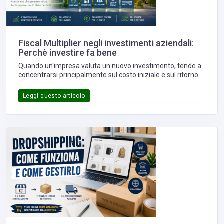
Fiscal Multiplier negli investimenti aziendali:
Perchè investire fa bene
Quando un'impresa valuta un nuovo investimento, tende a
concentrarsi principalmente sul costo iniziale e sul ritorno
economico atteso. In realtà esiste un ulteriore elemento,
spesso sottovalutato, che può modificare in maniera
Leggi questo articolo
significativa la convenienza di un progetto: il cosiddetto
fiscal multiplier, ovvero l'effetto moltiplicatore che gli
incentivi fiscali possono avere sul rendimento reale
dell'investimento.