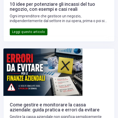
10 idee per potenziare gli incassi del tuo
negozio, con esempi e casi reali
Ogni imprenditore che gestisce un negozio,
indipendentemente dal settore in cui opera, prima o poi si
pone la stessa domanda: come aumentare gli incassi
senza dover trovare nuovi clienti ogni singolo giorno?
Leggi questo articolo
Come gestire e monitorare la cassa
aziendale: guida pratica e errori da evitare
Gestire la cassa aziendale non significa semplicemente