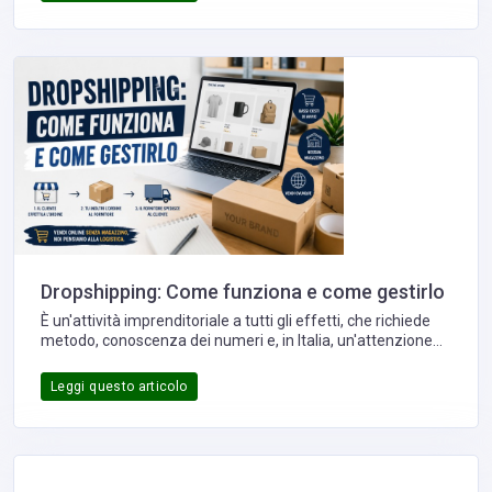
significativa la convenienza di un progetto: il cosiddetto
fiscal multiplier, ovvero l'effetto moltiplicatore che gli
incentivi fiscali possono avere sul rendimento reale
dell'investimento.
Dropshipping: Come funziona e come gestirlo
È un'attività imprenditoriale a tutti gli effetti, che richiede
metodo, conoscenza dei numeri e, in Italia, un'attenzione
particolare agli aspetti fiscali e doganali, oggi più che mai.
Vale quindi la pena capire davvero come funziona e,
Leggi questo articolo
soprattutto, come si gestisce.