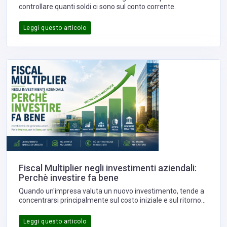
controllare quanti soldi ci sono sul conto corrente.
Leggi questo articolo
Fiscal Multiplier negli investimenti aziendali:
Perchè investire fa bene
Quando un'impresa valuta un nuovo investimento, tende a
concentrarsi principalmente sul costo iniziale e sul ritorno
economico atteso. In realtà esiste un ulteriore elemento,
spesso sottovalutato, che può modificare in maniera
Leggi questo articolo