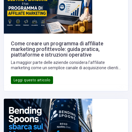
Come creare un programma di affiliate
marketing profittevole: guida pratica,
piattaforme e istruzioni operative
La maggior parte delle aziende considera l'affiliate
marketing come un semplice canale di acquisizione clienti.
In realtà, un programma di affiliazione ben progettato è un
vero e proprio modello di crescita, capace di trasformare
Leggi questo articolo
blogger, creator, influencer, comparatori di prezzo, editori e
professionisti in una rete commerciale distribuita che viene
remunerata esclusivamente quando genera risultati
concreti. È come avere una forza vendita che non costa
nulla finché non produce fatturato.