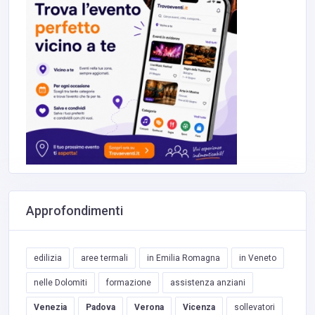
Approfondimenti
edilizia
aree termali
in Emilia Romagna
in Veneto
nelle Dolomiti
formazione
assistenza anziani
Venezia
Padova
Verona
Vicenza
sollevatori