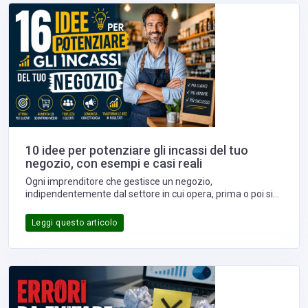
10 idee per potenziare gli incassi del tuo
negozio, con esempi e casi reali
Ogni imprenditore che gestisce un negozio,
indipendentemente dal settore in cui opera, prima o poi si
pone la stessa domanda: come aumentare gli incassi
senza dover trovare nuovi clienti ogni singolo giorno?
Leggi questo articolo