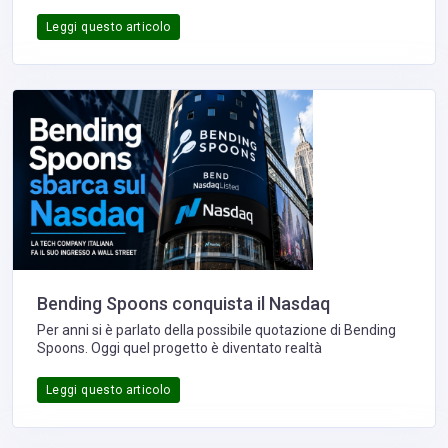
In realtà, un programma di affiliazione ben progettato è un
vero e proprio modello di crescita, capace di trasformare
Leggi questo articolo
blogger, creator, influencer, comparatori di prezzo, editori e
professionisti in una rete commerciale distribuita che viene
remunerata esclusivamente quando genera risultati
concreti. È come avere una forza vendita che non costa
nulla finché non produce fatturato.
Bending Spoons conquista il Nasdaq
Per anni si è parlato della possibile quotazione di Bending
Spoons. Oggi quel progetto è diventato realtà
Leggi questo articolo