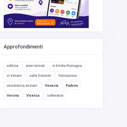
Approfondimenti
edilizia
aree termali
in Emilia Romagna
in Veneto
nelle Dolomiti
formazione
assistenza anziani
Venezia
Padova
Verona
Vicenza
sollevatori