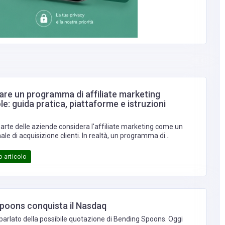
re un programma di affiliate marketing
le: guida pratica, piattaforme e istruzioni
arte delle aziende considera l'affiliate marketing come un
le di acquisizione clienti. In realtà, un programma di
ben progettato è un vero e proprio modello di crescita, capace
e blogger, creator, influencer, comparatori di prezzo, editori e
 articolo
ti in una rete commerciale distribuita che viene remunerata
te quando genera risultati concreti. È come avere una forza
non costa nulla finché non produce fatturato.
poons conquista il Nasdaq
 parlato della possibile quotazione di Bending Spoons. Oggi