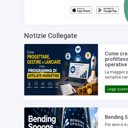
Notizie Collegate
Come crea
profittevo
operative
La maggior p
semplice cana
affiliazione 
di trasformar
Leggi questo
professionis
esclusivamen
vendita che 
Bending S
Per anni si è