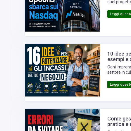
quel progetto
Leggi questo
10 idee pe
esempi e c
Ogni imprend
settore in c
aumentare gli
giorno?
Leggi questo
Come gest
pratica e 