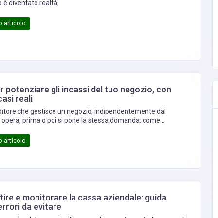
 è diventato realtà
 articolo
r potenziare gli incassi del tuo negozio, con
asi reali
itore che gestisce un negozio, indipendentemente dal
ui opera, prima o poi si pone la stessa domanda: come
 incassi senza dover trovare nuovi clienti ogni singolo
 articolo
ire e monitorare la cassa aziendale: guida
errori da evitare