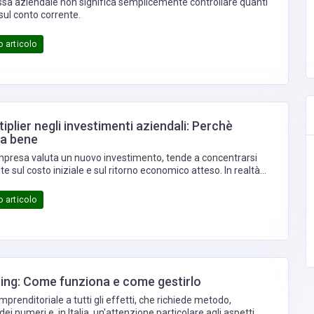
assa aziendale non significa semplicemente controllare quanti
 sul conto corrente.
 articolo
tiplier negli investimenti aziendali: Perchè
fa bene
presa valuta un nuovo investimento, tende a concentrarsi
e sul costo iniziale e sul ritorno economico atteso. In realtà
teriore elemento, spesso sottovalutato, che può modificare in
ficativa la convenienza di un progetto: il cosiddetto fiscal
 articolo
vvero l'effetto moltiplicatore che gli incentivi fiscali possono
ndimento reale dell'investimento.
ing: Come funziona e come gestirlo
 imprenditoriale a tutti gli effetti, che richiede metodo,
i numeri e, in Italia, un'attenzione particolare agli aspetti