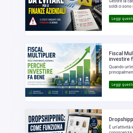
Gestire la c
soldi ci sono
Leggi questo
Fiscal Mul
investire 
Quando un'im
principalment
esiste un ul
maniera signi
Leggi questo
multiplier, o
avere sul re
Dropshipp
È un'attività
conoscenza de